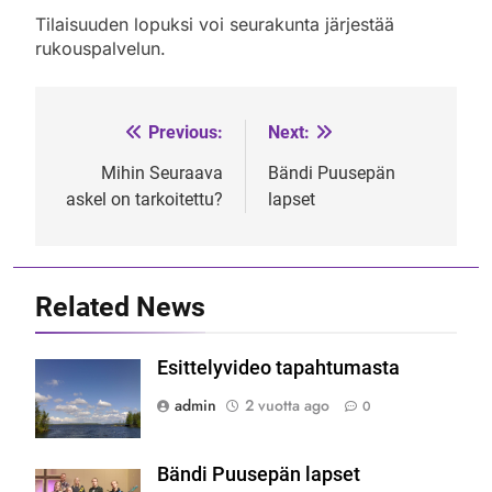
Tilaisuuden lopuksi voi seurakunta järjestää
rukouspalvelun.
Previous:
Next:
Artikkelien
selaus
Mihin Seuraava
Bändi Puusepän
askel on tarkoitettu?
lapset
Related News
Esittelyvideo tapahtumasta
admin
2 vuotta ago
0
Bändi Puusepän lapset