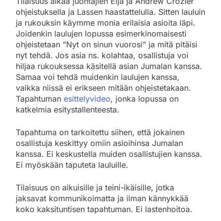
Tilaisuus alkaa juontajien Eija ja Andrew Crozier
ohjeistuksella ja Lassen haastattelulla. Sitten lauluin
ja rukouksin käymme monia erilaisia asioita läpi.
Joidenkin laulujen lopussa esimerkinomaisesti
ohjeistetaan ”Nyt on sinun vuorosi” ja mitä pitäisi
nyt tehdä. Jos asia ns. kolahtaa, osallistuja voi
hiljaa rukouksessa käsitellä asian Jumalan kanssa.
Samaa voi tehdä muidenkin laulujen kanssa,
vaikka niissä ei erikseen mitään ohjeistetakaan.
Tapahtuman
esittelyvideo
, jonka lopussa on
katkelmia esitystallenteesta.
Tapahtuma on tarkoitettu siihen, että jokainen
osallistuja keskittyy omiin asioihinsa Jumalan
kanssa. Ei keskustella muiden osallistujien kanssa.
Ei myöskään taputeta lauluille.
Tilaisuus on aikuisille ja teini-ikäisille, jotka
jaksavat kommunikoimatta ja ilman kännykkää
koko kaksituntisen tapahtuman. Ei lastenhoitoa.