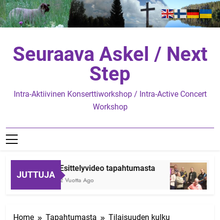
Skip
to
content
Seuraava Askel / Next
Step
Intra-Aktiivinen Konserttiworkshop / Intra-Active Concert
Workshop
Esittelyvideo tapahtumasta
B
JUTTUJA
2 Vuotta Ago
2 
Home
Tapahtumasta
Tilaisuuden kulku