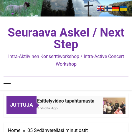
Skip
to
content
Seuraava Askel / Next
Step
Intra-Aktiivinen Konserttiworkshop / Intra-Active Concert
Workshop
Esittelyvideo tapahtumasta
JUTTUJA
2 Vuotta Ago
2
Home
05 Sydänverelläsi minut ostit